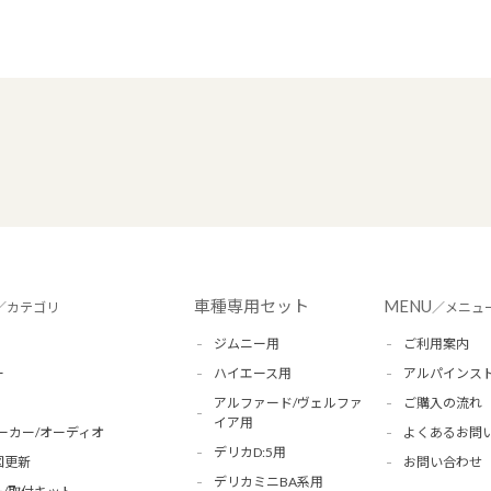
車種専用セット
MENU
／カテゴリ
／メニュ
ジムニー用
ご利用案内
ー
ハイエース用
アルパインス
アルファード/ヴェルファ
ご購入の流れ
イア用
ーカー/オーディオ
よくあるお問
デリカD:5用
図更新
お問い合わせ
デリカミニBA系用