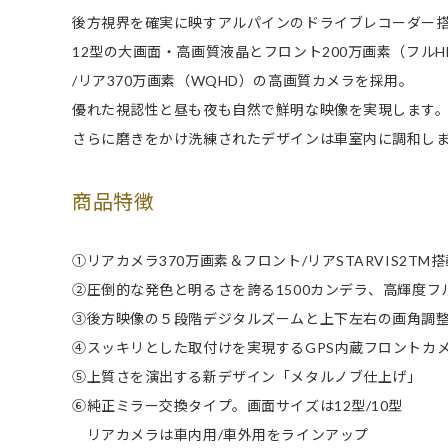
後方視界を確実に映すアルパインのドライブレコーダー
12型の大画面・高画質液晶とフロント200万画素（フルH
/リア370万画素（WQHD）の高画質カメラを採用。
優れた視認性と昼も夜も自然で鮮明な映像を実現します
さらに磨きをかけ洗練されたデザインは車室内に調和し
商品特徴
①リアカメラ370万画素＆フロント/リアSTARVIS2T
②圧倒的な発色と明るさを誇る1500カンデラ、高輝度フ
③後方映像の５段階デジタルズームと上下左右の画角調
④スッキリとした取付けを実現するGPS内蔵フロントカ
⑤上質さを演出する新デザイン「メタルノブ仕上げ」
⑥純正ミラー交換タイプ。画面サイズは12型/10型
リアカメラは車内用/車外用をラインアップ