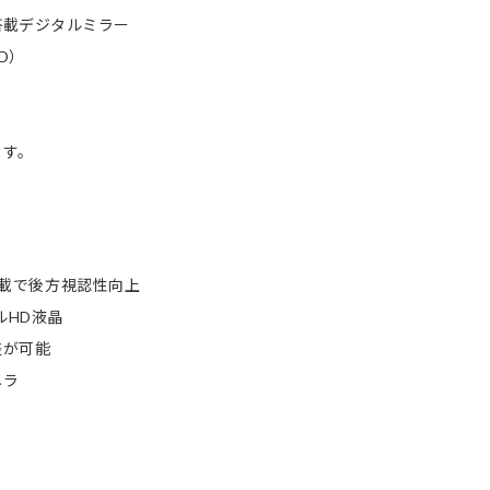
搭載デジタルミラー
D）
。
ます。
M搭載で後方視認性向上
ルHD液晶
整が可能
メラ