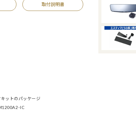
取付説明書
付キットのパッケージ
00A2-IC