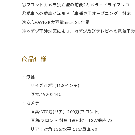
⑦フロントカメラ独立型の前後2カメラ・ドライブレコー
⑧愛車への愛着が深まる「車種専用オープニング」対応
⑨安心の64GB大容量microSD付属
⑩地デジ干渉対策により、地デジ放送テレビへの電波干
商品仕様
・液晶
サイズ:12型(11.8インチ)
画素:1920×440
・カメラ
画素:370万(リア）200万(フロント）
画角:フロント 対角 160/水平 137/垂直 73
リア：対角 135/水平 113/垂直 60