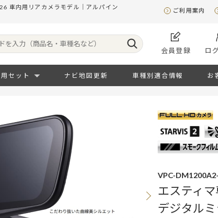
26 車内用リアカメラモデル｜アルパイン
ご利用案内
会員登録
ロ
専用セット
ナビ地図更新
車種別適合情報
お
VPC-DM1200A2-I
エスティマ
デジタルミ