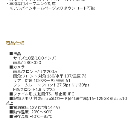
・車種専用オープニング対応
※アルパインホームページよりダウンロード可能
商品仕様
■液晶
サイズ:10型(10.0インチ)
画素:1280×320
■カメラ
画素:フロント/リア200万
画角:フロント 対角 160/水平 137/垂直 73
リア：対角 108/水平 92/垂直 51
フレームレート:フロント27.5fps リア30fps
F値:フロント1.8 リア2.2
■ファイル形式 動画:TS、静止画:JPG
■記録メモリ 対応microSDカード(64GB付属):16~128GB ※class10
以上
■電源電圧 12V (定格 14.4V)
■動作温度 -20℃～60℃
■保存温度 -40℃～85℃