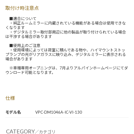
取付け時注意点
■適合について
・純正ルームミラーに内蔵されている機能がある場合は使用できな
くなります
・デジタルミラー取付部周辺に他の製品が取り付けられている場合
は干渉する場合があります
■使用上のご注意
・使用環境によっては荷室に積んである物や、ハイマウントストッ
プランプの光がリアガラスに映り込み、デジタルミラーに表示される
場合があります
※車種専用オープニングは、7月よりアルパインホームページにてダ
ウンロード可能となります。
仕様
モデル名
VPC-DM1046A-IC-VI-130
CATEGORY
／カテゴリ