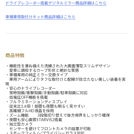
ドライブレコーダー搭載デジタルミラー商品詳細はこちら
車種専用取付けキット商品詳細はこちら
商品特徴
・機能性を兼ね備えた洗練された大画面薄型スリムデザイン
愛車に調和するカーブ形状と絶妙な質感
・車種専用の純正ミラー交換タイプ
専用アームによりタフな取付けと配線が目立たない美しい装着を実
現
・安心のドライブレコーダー
常時録画/衝撃録画/手動録画/駐車録画に対応
低電圧OFF機能を搭載
・フルラミネーションディスプレイ
従来比1.6倍！昼間も夜間も明るく見やすい
高繊細フルHD液晶を採用
・ズーム機能 3段階切り替えで後方視界をしっかり確保
・夜間も安心画質STARVIS2搭載
・独立型カメラ
センサーを避けてフロントカメラの設置が可能
・スモークフィルム/プライバシーガラス対応