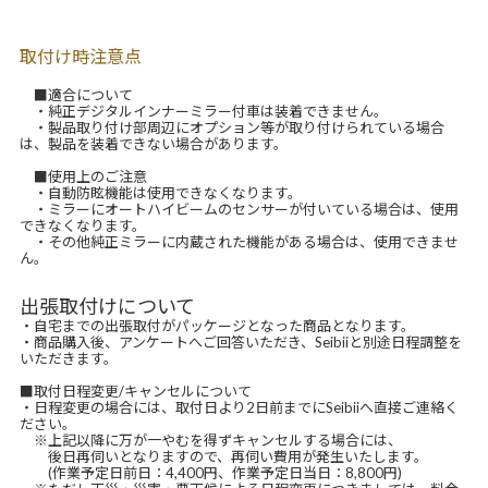
取付け時注意点
■適合について
・純正デジタルインナーミラー付車は装着できません。
・製品取り付け部周辺にオプション等が取り付けられている場合
は、製品を装着できない場合があります。
■使用上のご注意
・自動防眩機能は使用できなくなります。
・ミラーにオートハイビームのセンサーが付いている場合は、使用
できなくなります。
・その他純正ミラーに内蔵された機能がある場合は、使用できませ
ん。
出張取付けについて
・自宅までの出張取付がパッケージとなった商品となります。
・商品購入後、アンケートへご回答いただき、Seibiiと別途日程調整を
いただきます。
■取付日程変更/キャンセルについて
・日程変更の場合には、取付日より2日前までにSeibiiへ直接ご連絡く
ださい。
※上記以降に万が一やむを得ずキャンセルする場合には、
後日再伺いとなりますので、再伺い費用が発生いたします。
(作業予定日前日：4,400円、作業予定日当日：8,800円)