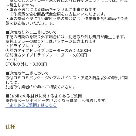
※ただし天災・災害・悪天候による日程変更につきましては、料金
は発生しません。
・車両不適合による商品キャンセルは出来かねます。
※作業費を含む商品代金全額をお支払いいただきます。
・車の整備不良に伴い取付不能の場合には、作業費を含む商品代金全
額をお支払いいただきます。
■追加取り外し工賃について
下記の既設のを取り外す場合には、別途取り外し費用が発生します。
※純正ミラーの取り外しはパッケージに含まれます。
・ドライブレコーダー
①前方タイプドライブレコーダーのみ：3,300円
②前後方タイプドライブレコーダー：6,600円
・ETC
ETC取り外し：3,300円
■追加取付工賃について
取付コミコミパッケージやアルパインストア購入商品以外の取付に関
しては、
別途取付業者(Seibii)へご相談ください。
■Seibiiでの取付けに関するよくあるご質問
※外部ページ セイビー内「よくある質問」へ遷移します。
「よくあるご質問」はこちら
仕様