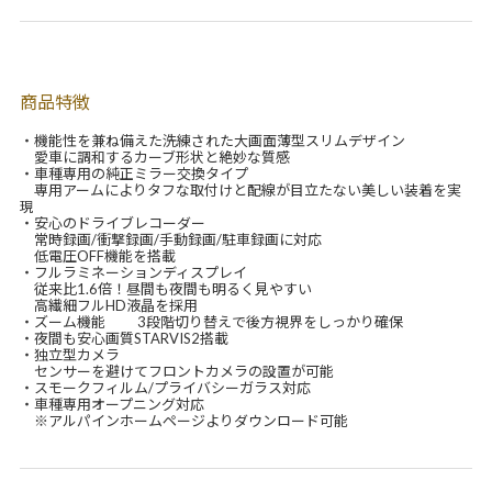
商品特徴
・機能性を兼ね備えた洗練された大画面薄型スリムデザイン
愛車に調和するカーブ形状と絶妙な質感
・車種専用の純正ミラー交換タイプ
専用アームによりタフな取付けと配線が目立たない美しい装着を実
現
・安心のドライブレコーダー
常時録画/衝撃録画/手動録画/駐車録画に対応
低電圧OFF機能を搭載
・フルラミネーションディスプレイ
従来比1.6倍！昼間も夜間も明るく見やすい
高繊細フルHD液晶を採用
・ズーム機能 3段階切り替えで後方視界をしっかり確保
・夜間も安心画質STARVIS2搭載
・独立型カメラ
センサーを避けてフロントカメラの設置が可能
・スモークフィルム/プライバシーガラス対応
・車種専用オープニング対応
※アルパインホームページよりダウンロード可能