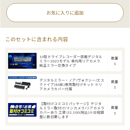
お気に入りに追加
このセットに含まれる内容
10型ドライブレコーダー搭載デジタル
数量
ミラー2025モデル 車内用リアカメラ
1
純正ミラー交換タイプ
デジタルミラー・ノア/ヴォクシー/エス
数量
クァイア(80系)専用取付けキット ※リ
1
アカメラカバー付属
【取付けコミコミパッケージ】デジタ
数量
ルミラー取付け/インカメラ/リアカメラ
カバーあり 工賃\32,500(税込)※日程調
1
整に数日要します