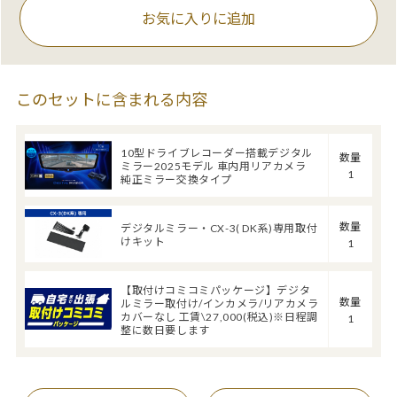
お気に入りに追加
このセットに含まれる内容
10型ドライブレコーダー搭載デジタル
数量
ミラー2025モデル 車内用リアカメラ
1
純正ミラー交換タイプ
数量
デジタルミラー・CX-3( DK系)専用取付
けキット
1
【取付けコミコミパッケージ】デジタ
数量
ルミラー取付け/インカメラ/リアカメラ
カバーなし 工賃\27,000(税込)※日程調
1
整に数日要します