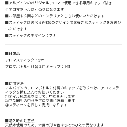
■アルパインのオリジナルアロマで使用できる専用キャップ付き
※アロマボトルは別売りになります
■お部屋や玄関などのインテリアとしもお使いいただけます
■スティックは選べる9種類のデザインでお好きなスティックをお選び
いただけます
■スティックのデザイン：ブナ
■付属品
アロマスティック：1本
アロマボトル付け替え用キャップ：1個
■使用方法
アルパインのアロマボトルに付属のキャップを取りつけ、アロマステ
ィックを挿し込んでお使いください
①オイル瓶の蓋を空けて、中栓を外します
②商品同封の中栓をアロマ瓶に装着します
③スティックを挿して完成になります
■購入時の注意点
天然木使用のため、木目の形や色はひとつひとつ異なります