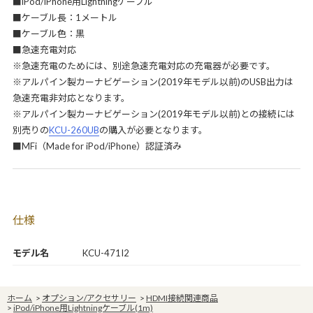
■iPod/iPhone用Lightningケーブル
■ケーブル長：1メートル
■ケーブル色：黒
■急速充電対応
※急速充電のためには、別途急速充電対応の充電器が必要です。
※アルパイン製カーナビゲーション(2019年モデル以前)のUSB出力は
急速充電非対応となります。
※アルパイン製カーナビゲーション(2019年モデル以前)との接続には
別売りの
KCU-260UB
の購入が必要となります。
■MFi（Made for iPod/iPhone）認証済み
仕様
モデル名
KCU-471I2
ホーム
>
オプション/アクセサリー
>
HDMI接続関連商品
>
iPod/iPhone用Lightningケーブル(1m)