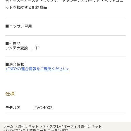
各カーメーカーの純正ラジオとＴＶアンテナと カーナビ・ヘッドユニ
ットを接続する配線商品
■ニッサン車用
■付属品
アンテナ変換コード
■適合情報
<ENDYの適合情報をご確認ください>
仕様
モデル名
EVC-4002
ホーム
>
取付けキット
>
ディスプレイオーディオ取付けキット
>
ENDY アンテナ変換コード ニッサン車用