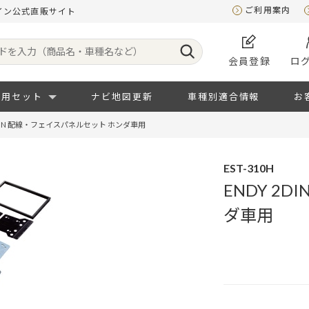
ご利用案内
パイン公式直販サイト
会員登録
ロ
専用セット
ナビ地図更新
車種別適合情報
お
2DIN 配線・フェイスパネルセット ホンダ車用
EST-310H
ENDY 2
ダ車用