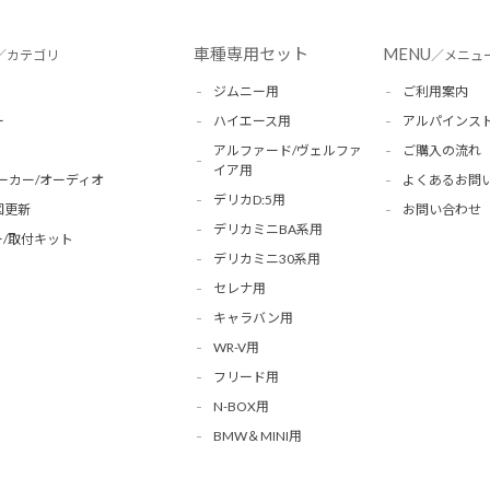
車種専用セット
MENU
／カテゴリ
／メニュ
ジムニー用
ご利用案内
ー
ハイエース用
アルパインス
アルファード/ヴェルファ
ご購入の流れ
イア用
ーカー/オーディオ
よくあるお問
デリカD:5用
図更新
お問い合わせ
デリカミニBA系用
/取付キット
デリカミニ30系用
セレナ用
キャラバン用
WR-V用
フリード用
N-BOX用
BMW＆MINI用