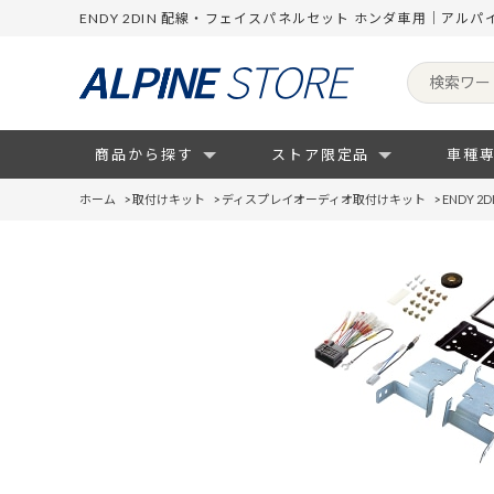
ENDY 2DIN 配線・フェイスパネルセット ホンダ車用｜アル
商品から探す
ストア限定品
車種
ホーム
>
取付けキット
>
ディスプレイオーディオ取付けキット
>
ENDY 