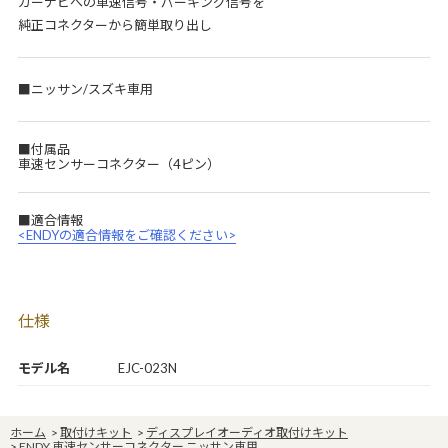
カーナビへの車速信号・パーキング信号を
純正コネクターから簡単取り出し
■ニッサン/スズキ車用
■付属品
車速センサーコネクター（4ピン）
■適合情報
<ENDYの適合情報をご確認ください>
仕様
モデル名
EJC-023N
ホーム
>
取付けキット
>
ディスプレイオーディオ取付けキット
>
ENDY 車速センサーコネクター ニッサン車用