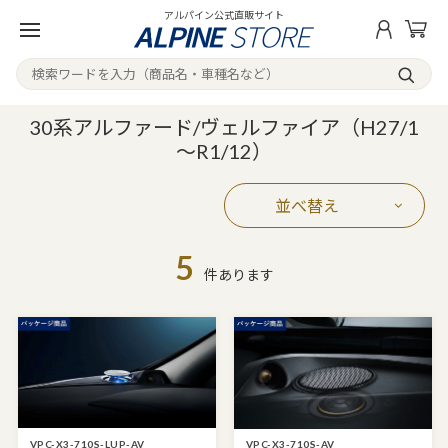
アルパイン公式直販サイト
30系アルファード/ヴェルファイア（H27/1
～R1/12）
並べ替え
5
件あります
VPC-X3-710S-LUP-AV
VPC-X3-710S-AV