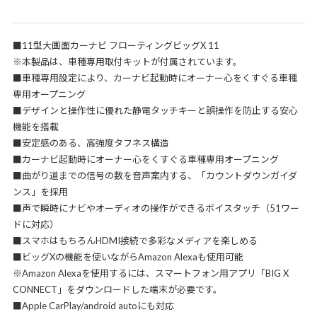
■11型大画面カーナビ フローティングビッグX 11
※本製品は、車種専用取付キットが付属されています。
■車種専用設定により、カーナビ起動時にオーナー心をくすぐる車種
専用オープニング
■デザインと操作性に優れた静電タッチキーと誤操作を防止する安心
機能を搭載
■安定感のある、高強度タフネス構造
■カーナビ起動時にオーナー心をくすぐる車種専用オープニング
■曲がり道までの信号の数を音声案内する、「カウントダウンガイダ
ンス」を採用
■声で瞬時にナビやオーディオの操作ができるボイスタッチ（51ワー
ドに対応）
■スマホはもちろんHDMI接続で多彩なメディアを楽しめる
■ビッグXの機能を使いながらAmazon Alexaも使用可能
※Amazon Alexaを使用するには、スマートフォン用アプリ「BIG X
CONNECT」をダウンロードした端末が必要です。
■Apple CarPlay/android autoにも対応