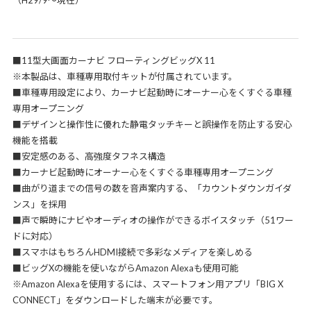
（H29/9～現在）
■11型大画面カーナビ フローティングビッグX 11
※本製品は、車種専用取付キットが付属されています。
■車種専用設定により、カーナビ起動時にオーナー心をくすぐる車種
専用オープニング
■デザインと操作性に優れた静電タッチキーと誤操作を防止する安心
機能を搭載
■安定感のある、高強度タフネス構造
■カーナビ起動時にオーナー心をくすぐる車種専用オープニング
■曲がり道までの信号の数を音声案内する、「カウントダウンガイダ
ンス」を採用
■声で瞬時にナビやオーディオの操作ができるボイスタッチ（51ワー
ドに対応）
■スマホはもちろんHDMI接続で多彩なメディアを楽しめる
■ビッグXの機能を使いながらAmazon Alexaも使用可能
※Amazon Alexaを使用するには、スマートフォン用アプリ「BIG X
CONNECT」をダウンロードした端末が必要です。