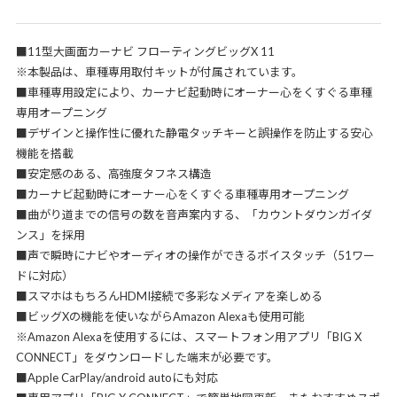
■11型大画面カーナビ フローティングビッグX 11
※本製品は、車種専用取付キットが付属されています。
■車種専用設定により、カーナビ起動時にオーナー心をくすぐる車種
専用オープニング
■デザインと操作性に優れた静電タッチキーと誤操作を防止する安心
機能を搭載
■安定感のある、高強度タフネス構造
■カーナビ起動時にオーナー心をくすぐる車種専用オープニング
■曲がり道までの信号の数を音声案内する、「カウントダウンガイダ
ンス」を採用
■声で瞬時にナビやオーディオの操作ができるボイスタッチ（51ワー
ドに対応）
■スマホはもちろんHDMI接続で多彩なメディアを楽しめる
■ビッグXの機能を使いながらAmazon Alexaも使用可能
※Amazon Alexaを使用するには、スマートフォン用アプリ「BIG X
CONNECT」をダウンロードした端末が必要です。
■Apple CarPlay/android autoにも対応