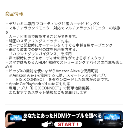
商品情報
・デリカミニ専用 フローティング11型カーナビ ビッグX
・マルチアラウンドモニター対応でマルチアラウンドモニターの映像
を
カーナビ画面で確認することができます。
・純正のステアリングスイッチに対応。
・カーナビ起動時にオーナー心をくすぐる車種専用オープニング
・曲がり道までの信号の数を音声案内する、
「カウントダウンガイダンス」を採用
・声で瞬時にナビやオーディオの操作ができるボイスタッチ
・スマホはもちろんHDMI接続でストリーミングデバイスの再生も楽し
める
・ビッグXの機能を使いながらAmazon Alexaも使用可能
※Amazon Alexaを使用するには、スマートフォン用アプリ
「BIG X CONNECT」をダウンロードした端末が必要です。
・Apple CarPlay/android autoにも対応
・専用アプリ「BIG X CONNECT」で簡単地図更新、
またおすすめスポット情報などもお届けします