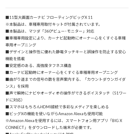
■11型大画面カーナビ フローティングビッグX 11
※本製品は、車種専用取付キットが付属されています。
■本製品は、マツダ「360°ビュー･モニター」対応
■車種専用設定により、カーナビ起動時にオーナー心をくすぐる車種
専用オープニング
■デザインと操作性に優れた静電タッチキーと誤操作を防止する安心
機能を搭載
■安定感のある、高強度タフネス構造
■カーナビ起動時にオーナー心をくすぐる車種専用オープニング
■曲がり道までの信号の数を音声案内する、「カウントダウンガイダ
ンス」を採用
■声で瞬時にナビやオーディオの操作ができるボイスタッチ（51ワー
ドに対応）
■スマホはもちろんHDMI接続で多彩なメディアを楽しめる
■ビッグXの機能を使いながらAmazon Alexaも使用可能
※Amazon Alexaを使用するには、スマートフォン用アプリ「BIG X
CONNECT」をダウンロードした端末が必要です。