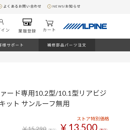
よくあるお問い合わせ
NEWS/お知らせ
カート
グイン
業販登録
客様サポート
補修部品パーツ注文
ァード専用10.2型/10.1型リアビジ
キット サンルーフ無用
ストア特別価格
￥13,500
￥15,290
（税込）
（税込）