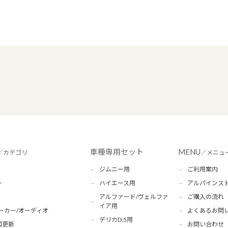
車種専用セット
MENU
／カテゴリ
／メニュ
ジムニー用
ご利用案内
ー
ハイエース用
アルパインス
アルファード/ヴェルファ
ご購入の流れ
イア用
ーカー/オーディオ
よくあるお問
デリカD:5用
図更新
お問い合わせ