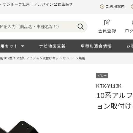
ット サンルーフ無用｜アルパイン公式直販サ
ご利用案内
会員登録
ロ
専用セット
ナビ地図更新
車種別適合情報
お
用10.2型/10.1型リアビジョン取付けキット サンルーフ無用
KTX-Y113K
10系アルフ
ョン取付け