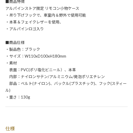
■商品特徴
アルパインストア限定 リモコン小物ケース
・吊り下げフックで、車室内＆野外で使用可能
・本革＆フェイクレザーを使用、
・アルパインロゴ入り
■商品仕様
・製品色：ブラック
・サイズ：W110xD100xH180mm
・素材
表面：PVC(ポリ塩化ビニール）、本革
内部：ナイロンサテン/アルミニウム/発泡ポリエチレン
部品：ベルト(ナイロン)、バックル(プラスチック)、フック(スティー
ル)
・重さ：130g
仕様