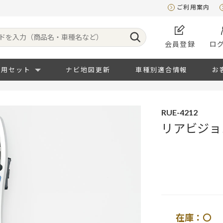
ご利用案内
会員登録
ロ
専用セット
ナビ地図更新
車種別適合情報
お
RUE-4212
リアビジョ
在庫：〇 