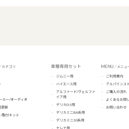
車種専用セット
MENU
／カテゴリ
／メニュ
ジムニー用
ご利用案内
ー
ハイエース用
アルパインス
アルファード/ヴェルファ
ご購入の流れ
イア用
ーカー/オーディオ
よくあるお問
デリカD:5用
図更新
お問い合わせ
デリカミニBA系用
/取付キット
デリカミニ30系用
セレナ用